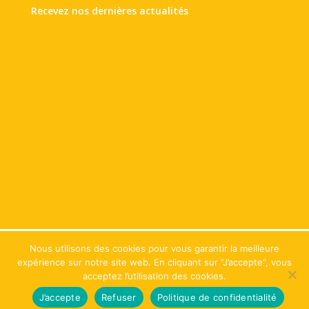
Recevez nos dernières actualités
Nous utilisons des cookies pour vous garantir la meilleure
Copyright Peluche Création © 2021. Tous droits réservés |
Mentions
expérience sur notre site web. En cliquant sur ”J’accepte”, vous
légales
|
Confidentialité & Cookies
|
CGV
|
Révoquer le
acceptez l’utilisation des cookies.
consentement
FR
FR
J’accepte
Refuser
Politique de confidentialité