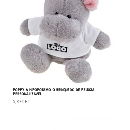
POPPY, A HIPOPÓTAMO, O BRINQUEDO DE PELÚCIA
PERSONALIZÁVEL
5,37
€
HT