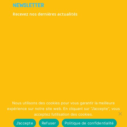
Newsletter
Recevez nos dernières actualités
Nous utilisons des cookies pour vous garantir la meilleure
expérience sur notre site web. En cliquant sur ”J’accepte”, vous
acceptez l’utilisation des cookies.
Copyright Peluche Création © 2021. Tous droits réservés |
Mentions
FR
FR
légales
|
Confidentialité & Cookies
|
CGV
|
Révoquer le
J’accepte
Refuser
Politique de confidentialité