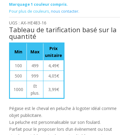
Marquage 1 couleur compris.
Pour plus de couleurs,
nous contacter.
UGS :
AX-HE483-16
Tableau de tarification basé sur la
quantité
Prix
Min
Max
unitaire
100
499
4,49
€
500
999
4,05
€
Et
1000
3,99
€
plus.
Pégase est le cheval en peluche à logoter idéal comme
objet publicitaire.
La peluche est personnalisable sur son foulard.
Parfait pour le proposer lors d’un évènement ou tout